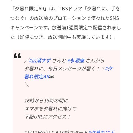
「夕暮れ限定AR」は、TBSドラマ「夕暮れに、手を
つなぐ」の放送前のプロモーションで使われたSNS
キャンペーンです。放送前1週間限定で配信されまし
た（好評につき、放送期間中も実施しています）。
／
#広瀬すず
さんと
#永瀬廉
さんから
夕暮れに、毎日メッセージが届く！？
#夕
暮れ限定AR
🌆
＼
16時から18時の間に
スマホを夕暮れに向けて
下記URLにアクセス！
1月17日(火)よる10時スタート
#夕暮れに手