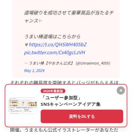
道場破りを成功させて豪華賞品が当たるチ
ャンス✨
うまい棒道場はこちらから
🔽
https://t.co/QHSWH405bZ
pic.twitter.com/Cs40gcLzVH
— うまい棒【やおきん公式】 (@Umaemon_40th)
May 1, 2024
それぞれの難易度を突破するとバッジがもらえるほ
×
か、クイズ結果をシェアするボタンが表示されま
2026年最新版
「ユーザー参加型」
す。簡単にXへ共有できる導線を用意して、ユーザー
SNSキャンペーンアイデア集
の自発的な投稿を促しています。
資料をDLする
本コンテンツではプレゼントキャンペーンも同時に
開催。うまえもん公式イラストレーターがあなただ