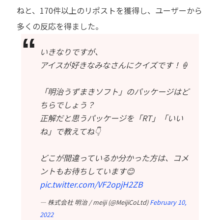
ねと、170件以上のリポストを獲得し、ユーザーから
多くの反応を得ました。
いきなりですが、​
アイスが好きなみなさんにクイズです！🍦​
「明治うずまきソフト」のパッケージはど
ちらでしょう？​
正解だと思うパッケージを「RT」「いい
ね」で教えてね👇​
どこが間違っているか分かった方は、コメ
ントもお待ちしています😊
pic.twitter.com/VF2opjH2ZB
— 株式会社 明治 / meiji (@MeijiCoLtd)
February 10,
2022