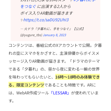
をつなぐ
に出演する2人から
ボイス入りAR動画が届きます
✨
https://t.co/saDU92UhI3
— 火ドラ『夕暮れに、手をつなぐ』【公式】
(@yugure_tbs)
January 8, 2023
コンテンツは、番組公式のXアカウントで公開。夕暮
れの空にスマホをかざすと、主演俳優からボイスメ
ッセージ入りAR動画が届きます。「ドラマのテーマ
である「夕暮れ」の、昼から夜に変わる一瞬の世界
を味わってもらいたいと、
16時～18時のみ体験でき
る、限定コンテンツ
であることも特徴です。ARに
は、WebAR作成ツール
「
LESSAR
」
が使われていま
す。