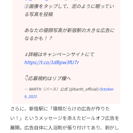
②画像をタップして、泥のように眠ってい
る写真を投稿
あなたの寝顔写真が新宿駅の大きな広告に
なるかも！？
⇓詳細はキャンペーンサイトにて
https://t.co/1dBpw3fU7r
👇応募規約はリプ欄へ
— BARTH（バース）公式 (@barth_official)
October
9, 2023
さらに、新宿駅に「寝顔だらけの広告が作りた
い！」というメッセージを添えたピールオフ広告を
展開。広告自体に入浴剤が張り付けてあり、剥がし