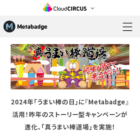
特長
機能
活用シーン
料金
2024年「うまい棒の日」に『Metabadge』
活用！昨年のストーリー型キャンペーンが
導入の流れ
進化、「真うまい棒道場」を実施！
事例・実績