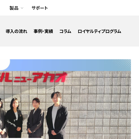
製品
サポート
導入の流れ
事例・実績
コラム
ロイヤルティプログラム
アプリAR
アプリ運用
ウェブAR
スマホ用LP
電子ブック・動画共有
オンライン展示会・ショールーム